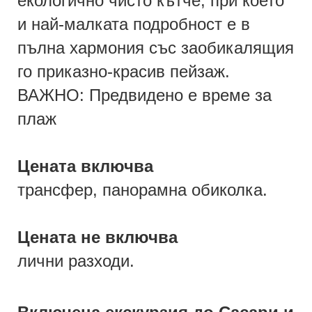
екологично чисто кътче, при което
и най-малката подробност е в
пълна хармония със заобикалящия
го приказно-красив пейзаж.
ВАЖНО: Предвидено е време за
плаж
Цената включва
трансфер, панорамна обиколка.
Цената не включва
лични разходи.