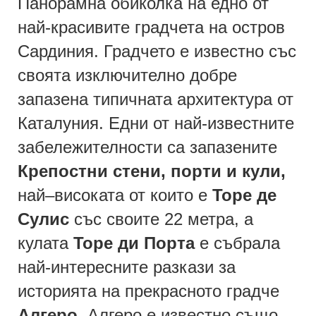
Панорамна обиколка на едно от
най-красивите градчета на остров
Сардиния. Градчето е известно със
своята изключително добре
запазена типичната архитектура от
Каталуния. Едни от най-известните
забележителности са запазените
Крепостни стени, порти и кули,
най–високата от които е
Торе де
Сулис
със своите 22 метра, а
кулата
Торе ди Порта
е събрала
най-интересните разкази за
историята на прекрасното градче
Алгеро
. Алгеро е известно също