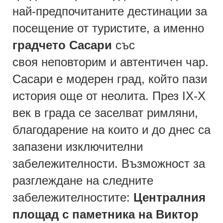
най-предпочитаните дестинации за
посещение от туристите, а именно
градчето Сасари
със
своя неповторим и автентичен чар.
Сасари е модерен град, който пази
история още от неолита. През ІХ-Х
век в града се заселват римляни,
благодарение на които и до днес са
запазени изключителни
забележителности. Възможност за
разглеждане на следните
забележителностите:
Централния
площад с паметника на Виктор