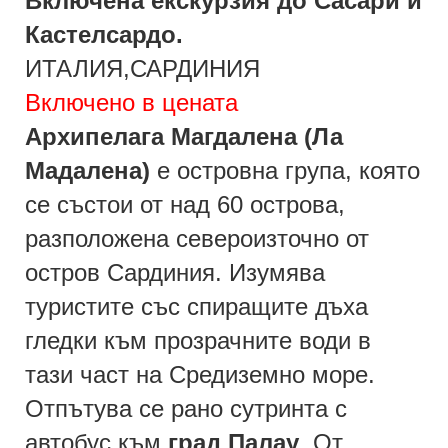
Включена екскурзия до Сасари и
Кастелсардо.
ИТАЛИЯ,САРДИНИЯ
Включено в цената
Архипелага Магдалена (Ла
Мадалена)
е островна група, която
се състои от над 60 острова,
разположена североизточно от
остров Сардиния. Изумява
туристите със спиращите дъха
гледки към прозрачните води в
тази част на Средиземно море.
Отпътува се рано сутринта с
автобус към
град Палау
. От