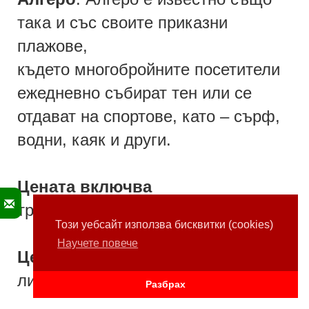
така и със своите приказни
плажове,
където многобройните посетители
ежедневно събират тен или се
отдават на спортове, като – сърф,
водни, каяк и други.
Цената включва
трансфер, панорамна обиколка.
Този уебсайт използва бисквитки (cookies)
Научете повече
Цената не включва
лични разходи.
Разбрах