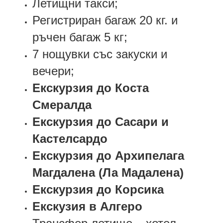
Летищни такси;
Регистриран багаж 20 кг. и
ръчен багаж 5 кг;
7 нощувки със закуски и
вечери;
Eкскурзия до Коста
Смералда
Eкскурзия до Сасари и
Кастелсардо
Екскурзия до Архипелага
Магдалена (Ла Мадалена)
Екскурзия до Корсика
Екскузия в Алгеро