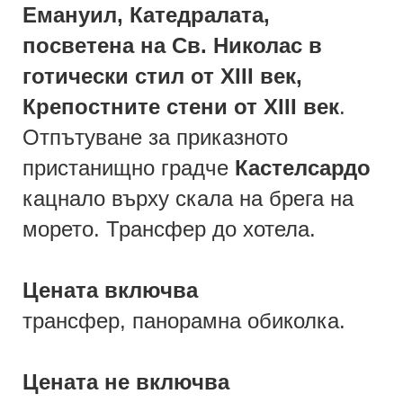
Емануил, Катедралата,
посветена на Св. Николас в
готически стил от ХІІІ век,
Крепостните стени от ХІІІ век
.
Отпътуване за приказното
пристанищно градче
Кастелсардо
кацнало върху скала на брега на
морето. Трансфер до хотела.
Цената включва
трансфер, панорамна обиколка.
Цената не включва