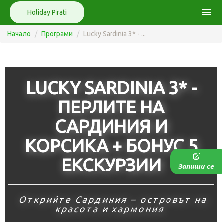
menu
Holiday Pirati
Начало
Програми
Lucky Sardinia 3* - ...
LUCKY SARDINIA 3* -
ПЕРЛИТЕ НА
САРДИНИЯ И
КОРСИКА + БОНУС 5
ЕКСКУРЗИИ
Запиши се
Открийте Сардиния – островът на
красота и хармония