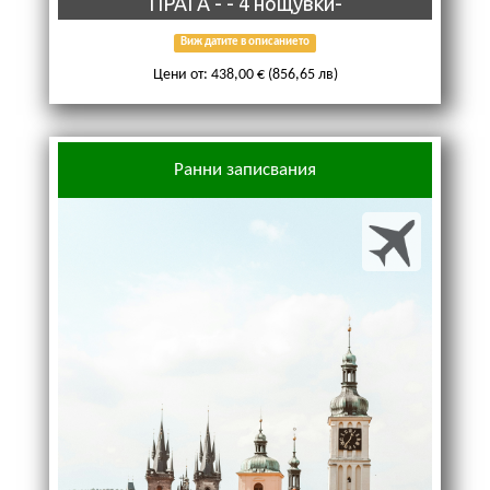
ПРАГА - - 4 нощувки-
Виж датите в описанието
Цени от: 438,00 € (856,65 лв)
Ранни записвания