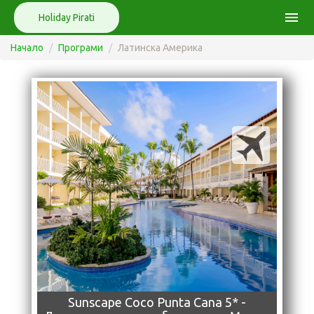
menu
Holiday Pirati
Начало
Програми
Латинска Америка
Sunscape Coco Punta Cana 5* -