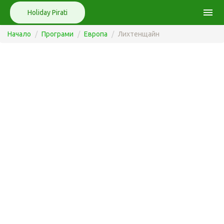
menu
Holiday Pirati
Начало
Програми
Европа
Лихтенщайн