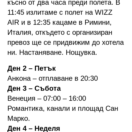
късно от два часа преди полета. В
11
:
45
излитаме с полет на
WIZZ
AIR
и в 12:
35
кацаме в Римини,
Италия,
откъдето с организиран
превоз ще се придвижим до хотела
ни. Настаняване. Нощувка.
Ден 2 – Петък
Анкона – отплаване в 20:30
Ден 3 – Събота
Венеция – 07:00 – 16:00
Романтика, канали и площад Сан
Марко.
Ден 4 – Неделя