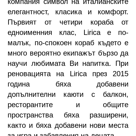
компания символ на италианските
елегантност, класика и комфорт.
Първият от четири кораба от
едноименния клас, Lirica е по-
малък, по-спокоен кораб където е
много вероятно екипажът бързо да
научи любимата Ви напитка. При
реновацията на Lirica през 2015
година бяха добавени
допълнителни каюти с балкон,
ресторантите и общите
пространства бяха разширени,
както и бяха добавени нови места
за игра и забавления на децата.