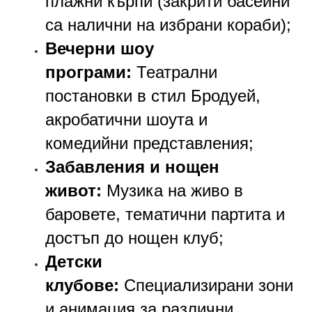
плажни кърпи (закрити басейни
са налични на избрани кораби);
Вечерни шоу
програми:
Театрални
постановки в стил Бродуей,
акробатични шоута и
комедийни представления;
Забавления и нощен
живот:
Музика на живо в
баровете, тематични партита и
достъп до нощен клуб;
Детски
клубове:
Специализирани зони
и анимация за различни