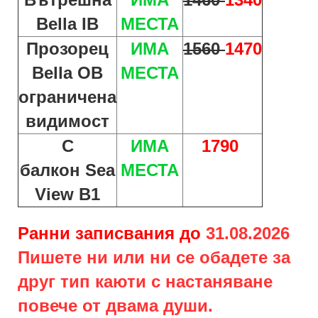
Bella IB
МЕСТА
Прозорец
ИМА
1560
1470
Bella OB
МЕСТА
ограничена
видимост
С
ИМА
1790
балкон
Sea
МЕСТА
View B1
Ранни записвания до
31.08.2026
Пишете ни или ни се обадете за
друг тип каюти с настаняване
повече от двама души.