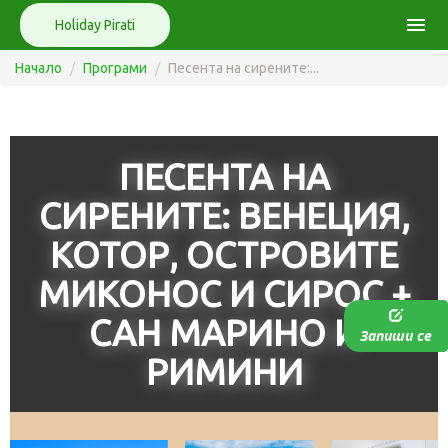
menu
Holiday Pirati
Начало
Програми
Песента на сирените:...
ПЕСЕНТА НА
СИРЕНИТЕ: ВЕНЕЦИЯ,
КОТОР, ОСТРОВИТЕ
МИКОНОС И СИРОС +
САН МАРИНО И
Запиши се
РИМИНИ