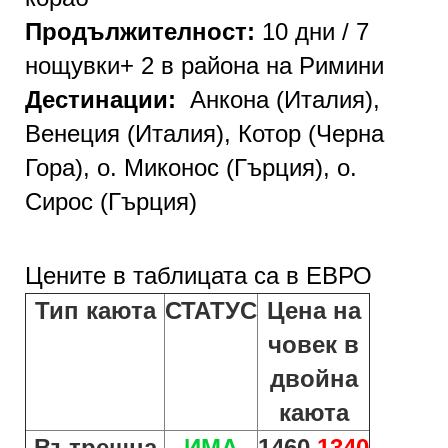
Продължителност:
10 дни / 7
нощувки
+ 2
в района на Римини
Дестинации:
Анкона (Италия),
Венеция (Италия), Котор (Черна
Гора), о. Миконос (Гърция), о.
Сирос (Гърция)
Цените в таблицата са в
ЕВРО
Тип каюта
СТАТУС
Цена на
човек в
двойна
каюта
Вътрешна
ИМА
1460
1340