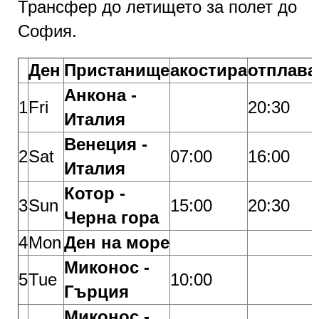
Трансфер до летището за полет до
София.
Ден
Пристанище
акостира
отплава
Анкона -
1
Fri
20:30
Италия
Венеция -
2
Sat
07:00
16:00
Италия
Котор -
3
Sun
15:00
20:30
Черна гора
4
Mon
Ден на море
Миконос -
5
Tue
10:00
Гърция
Миконос -