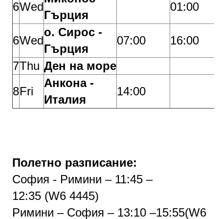
6
Wed
01:00
Гърция
о. Сирос -
6
Wed
07:00
16:00
Гърция
7
Thu
Ден на море
Анкона -
8
Fri
14:00
Италия
Полетно разписание:
София - Римини –
11
:
45
–
12:3
5
(
W6 44
4
5
)
Римини – София – 13:10
–15:55(
W6