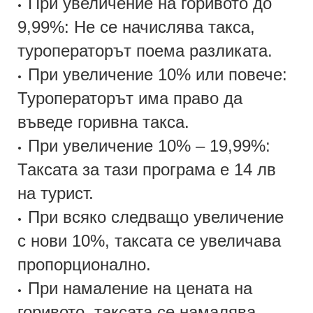
При увеличение на горивото до
•
9,99%: Не се начислява такса,
туроператорът поема разликата.
При увеличение 10% или повече:
•
Туроператорът има право да
въведе горивна такса.
При увеличение 10% – 19,99%:
•
Таксата за тази програма е 14 лв
на турист.
При всяко следващо увеличение
•
с нови 10%, таксата се увеличава
пропорционално.
При намаление на цената на
•
горивото, таксата се намалява