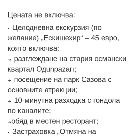
Цената не включва:
Целодневна екскурзия (по
•
желание) „Ескишехир“ – 45 евро,
която включва:
разглеждане на стария османски
➔
квартал Одunpazarı;
посещение на парк Сазова с
➔
основните атракции;
10-минутна разходка с гондола
➔
по каналите;
обяд в местен ресторант
;
➔
Застраховка „Отмяна на
•