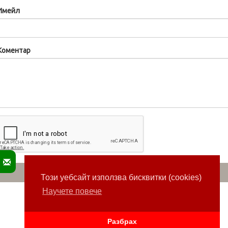
Имейл
Коментар
Този уебсайт използва бисквитки (cookies)
Научете повече
Разбрах