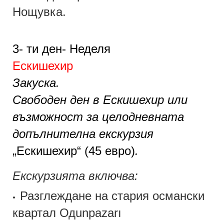
Нощувка.
3- т
и
ден- Неделя
Ескишехир
Закуска.
Свободен ден в Ескишехир или
възможност за целодневната
допълнителна екскурзия
„Ескишехир“ (45 евро)
.
Екскурзията включва:
Разглеждане на стария османски
•
квартал Одunpazarı