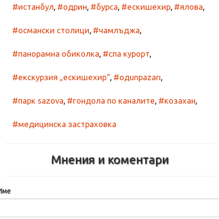
#истанбул
,
#одрин
,
#бурса
,
#ескишехир
,
#ялова
,
#османски столици
,
#чамлъджа
,
#панорамна обиколка
,
#спа курорт
,
#екскурзия „ескишехир“
,
#одunpazarı
,
#парк sazova
,
#гондола по каналите
,
#козахан
,
#медицинска застраховка
Мнения и коментари
Име