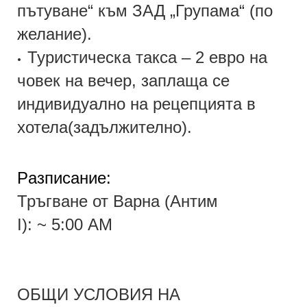
пътуване“ към ЗАД „Групама“ (по
желание).
Туристическа такса – 2 евро на
•
човек на вечер, заплаща се
индивидуално на рецепцията в
хотела(задължително).
Р
азписание:
Тръгване от Варна
(А
нтим
I
)
:
~
5:00
A
M
ОБЩИ УСЛОВИЯ НА