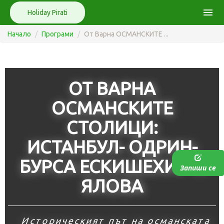
menu
Holiday Pirati
Начало
Програми
От Варна ОСМАНСКИТЕ ...
ОТ ВАРНА
ОСМАНСКИТЕ
СТОЛИЦИ:
ИСТАНБУЛ- ОДРИН-
БУРСА ЕСКИШЕХИР И
Запиши се
ЯЛОВА
Историческият път на османската