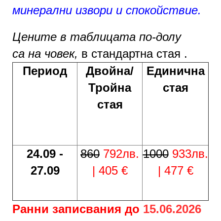
минерални извори и спокойствие.
Цените в таблицата по-долу
са
на човек,
в стандартна стая .
Период
Двойна/
Единична
Тройна
стая
стая
24.09 -
860
792лв.
1000
933лв.
27.09
| 405 €
| 477 €
Ранни записвания до
15.06.2026