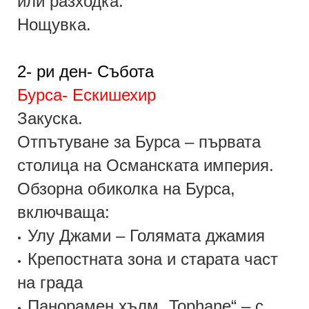
или разходка.
Нощувка.
2-
ри
ден- Събота
Бурса- Ескишехир
Закуска.
Отпътуване за
Бурса
– първата
столица на Османската империя.
Обзорна обиколка на Бурса,
включваща:
Улу Джами – Голямата джамия
•
Крепостната зона и старата част
•
на града
Панорамен хълм „Tophane“ – с
•