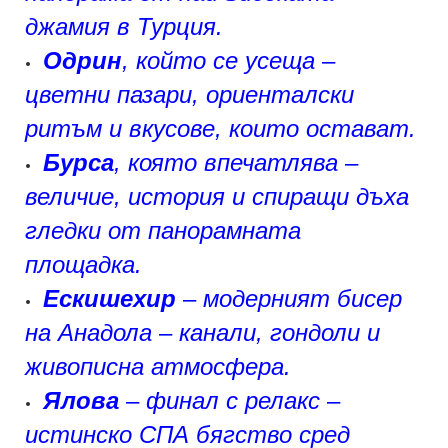
джамия в Турция.
Одрин
, който се усеща
–
•
цветни пазари, ориенталски
ритъм и вкусове, които остават.
Бурса
, която впечатлява
–
•
величие, история и спиращи дъха
гледки от панорамната
площадка.
Ескишехир
–
модерният бисер
•
на Анадола
–
канали, гондоли и
живописна атмосфера.
Ялова
–
финал с релакс
–
•
истинско СПА бягство сред