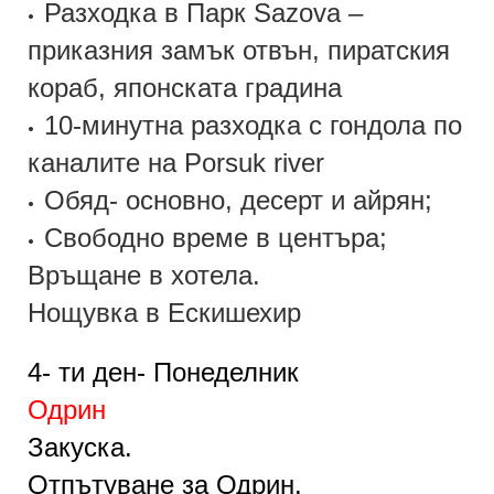
Разходка в Парк Sazova –
•
приказния замък отвън, пиратския
кораб, японската градина
10-минутна разходка с гондола по
•
каналите на Porsuk river
Обяд- основно, десерт и айрян;
•
Свободно време в центъра;
•
Връщане в хотела.
Нощувка в Ескишехир
4- т
и
ден- Понеделник
Одрин
Закуска.
Отпътуване за Одрин.