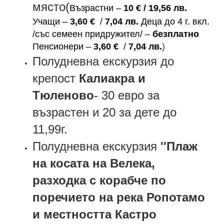
място(
Възрастни –
10
€
/ 19,56 лв.
Учащи –
3,60
€
/
7,04 лв.
Деца до 4 г. вкл.
/със семеен придружител/ –
безплатно
Пенсионери –
3,60
€
/
7,04 лв.
)
Полудневна екскурзия до
крепост
Калиакра и
Тюленово
- 30 евро за
възрастен и 20 за дете до
11,99г.
Полудневна екскурзия
''
Плаж
на косата на Велека,
разходка с корабче по
поречието на река Ропотамо
и местността Кастро