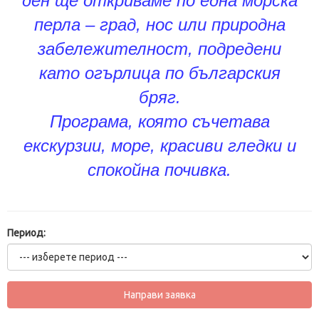
ден ще откриваме по една морска
перла – град, нос или природна
забележителност, подредени
като огърлица по българския
бряг.
Програма, която съчетава
екскурзии, море, красиви гледки и
спокойна почивка.
Период: