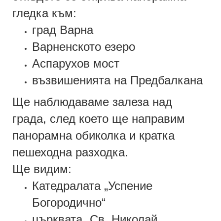
гледка към:
град Варна
Варненското езеро
Аспарухов мост
възвишенията на Предбалкана
Ще наблюдаваме залеза над
града, след което ще направим
панорамна обиколка и кратка
пешеходна разходка.
Ще видим:
Катедралата „Успение
Богородично“
църквата „Св. Николай