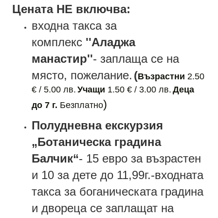
Цената НЕ включва:
входна такса за
комплекс
''
Аладжа
манастир
''
-
заплаща се на
място, пожелание.
(
Възрастни
2.50
€ / 5.00 лв.
Учащи
1.50 € / 3.00 лв.
Деца
)
до 7 г.
Безплатно
Полудневна екскурзия
„Ботаническа
градина
Балчик“
-
15 евро за възрастен
и 1
0
за дете до
11,99г.-входната
такса за боганическата градина
и двореца се заплащат на