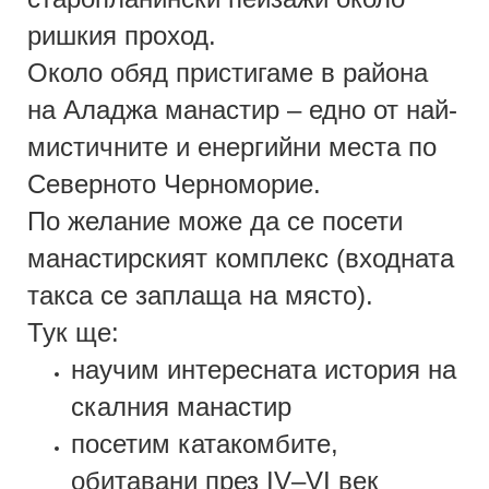
ришкия проход.
Около обяд пристигаме в района
на Аладжа манастир – едно от най-
мистичните и енергийни места по
Северното Черноморие.
По желание може да се посети
манастирският комплекс (входната
такса се заплаща на място).
Тук ще:
научим интересната история на
скалния манастир
посетим катакомбите,
обитавани през IV–VI век