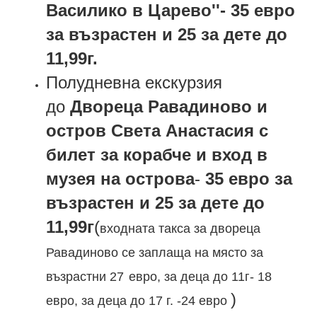
Василико в Царево''- 3
5
евро
за възрастен и 2
5
за дете до
11,99г.
Полудневна екскурзия
до
Двореца Равадиново и
остров Света Анастасия с
билет за корабче и вход в
музея на острова
-
3
5
евро за
възрастен и 2
5
за дете до
11,99г
(
входната такса за двореца
Равадиново се заплаща на място за
възрастни
2
7
евро, за деца до 11г- 18
)
евро, за деца до 17 г. -24 евро