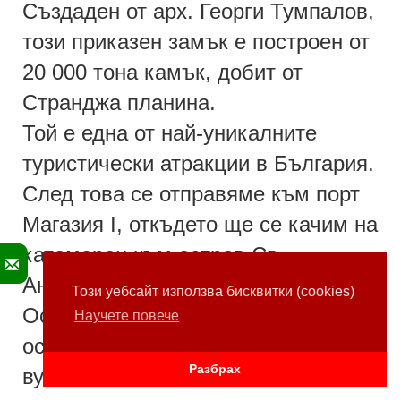
Създаден от арх. Георги Тумпалов,
този приказен замък е построен от
20 000 тона камък, добит от
Странджа планина.
Той е една от най-уникалните
туристически атракции в България.
След това се отправяме към порт
Магазия I, откъдето ще се качим на
катамаран към остров Св.
Анастасия.
Този уебсайт използва бисквитки (cookies)
Островът е
единственият населен
Научете повече
остров в България,
изграден от
Разбрах
вулканични скали,
изпълнен с