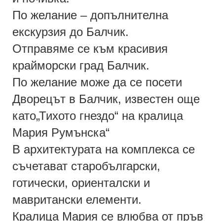
По желание – допълнителна
екскурзия до Балчик.
Отправяме се към красивия
крайморски град Балчик.
По желание може да се посети
Дворецът в Балчик, известен още
като„Тихото гнездо“ на кралица
Мария Румънска
“
В архитектурата на комплекса се
съчетават старобългарски,
готически, ориенталски и
мавритански елементи.
Кралица Мария се влюбва от пръв