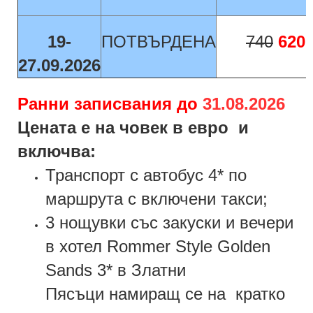
19-
ПОТВЪРДЕНА
740
620
27.09.2026
Ранни записвания до
31.08.2026
Цената е на човек в евро и
включва:
Транспорт с автобус 4* по
маршрута с включени такси;
3 нощувки
със закуски и вечери
в хотел
Rommer Style Golden
Sands
3* в Златни
Пясъци намиращ се
на
кратко