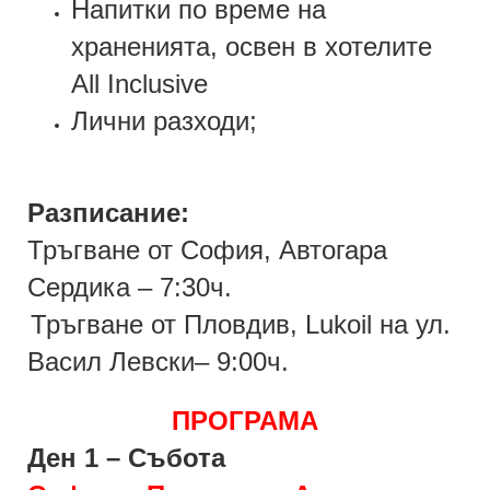
Напитки по време на
храненията
,
освен в хотелите
All Inclusive
Лични разходи;
Разписание:
Тръгване от София, Автогара
Сердика
–
7:30ч.
Тръгване от Пловдив,
Lukoil
на ул.
Васил Левски
–
9:0
0
ч.
ПРОГРАМА
Ден 1 – Събота