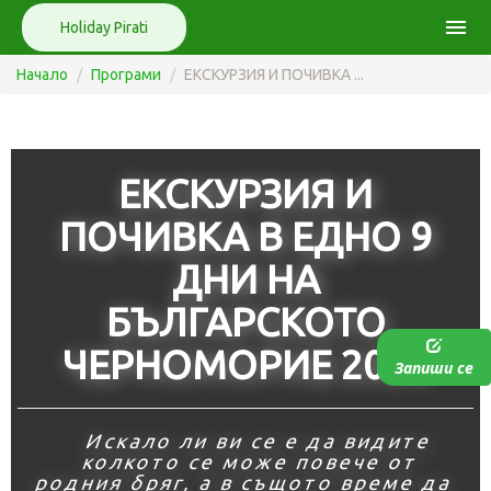
menu
Holiday Pirati
Начало
Програми
ЕКСКУРЗИЯ И ПОЧИВКА ...
ЕКСКУРЗИЯ И
ПОЧИВКА В ЕДНО 9
ДНИ НА
БЪЛГАРСКОТО
ЧЕРНОМОРИЕ 2026
Запиши се
Искало ли ви се е да видите
колкото се може повече от
родния бряг, а в същото време да