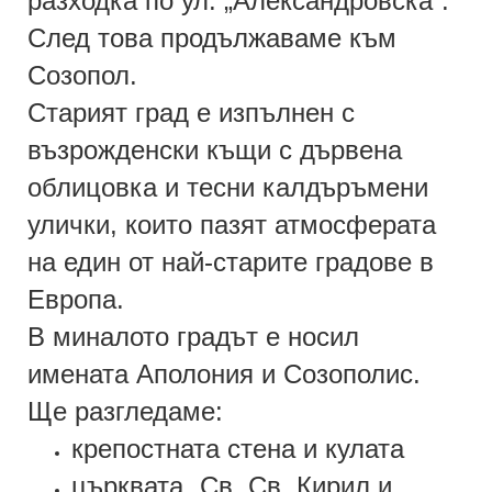
разходка по ул. „Александровска“.
След това продължаваме към
Созопол.
Старият град е изпълнен с
възрожденски къщи с дървена
облицовка и тесни калдъръмени
улички, които пазят атмосферата
на един от най-старите градове в
Европа.
В миналото градът е носил
имената
Аполония и
Созополис.
Ще разгледаме:
крепостната стена и кулата
църквата „Св. Св. Кирил и