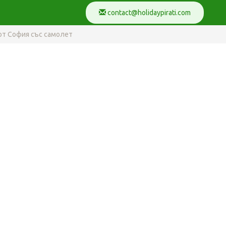
contact@holidaypirati.com
, от София със самолет