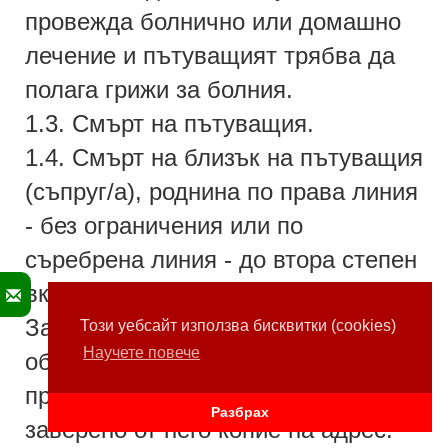
провежда болнично или домашно
лечение и пътуващият трябва да
полага грижи за болния.
1.3. Смърт на пътуващия.
1.4. Смърт на близък на пътуващия
(съпруг/а), роднина по права линия
- без ограничения или по
съребрена линия - до втора степен
вкл.).
За доказване на настъпилите
Този уебсайт използва бисквитки (cookies)
Научете повече
обстоятелства,пътуващия
предоставя документите в
Разбрах
заверено от него копие на адрес: